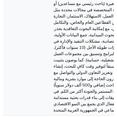
لصغيرة (باحث رئيسي مع مساعدين) أو
ئمة المتخصصة في مجالات محددة مثل
 العمل، الاستهلاك، الاستثمار، التجارة
 بين القطاعين العام والخاص، والتكامل
يمي، مع إمكانية البحوث التعاقدية بحذر
بحوث الميدانية، جمع البيانات الأولية
قتصادية، مشكلات التنفيذ والإدارة في
القطاع الوطني، والتنبؤات طويلة الأجل (10 سنوات فأكثر)،
البرامج وتنسيق بين مجموعات العمل
(شغيلية، حسابية). كما يوصون بتثبيت
بقاً لتوفير وقت كافٍ للبحث، إنشاء
، وتعزيز التعاون الدولي والتواصل مع
قدرون الحاجة إلى موارد بشرية ومالية
معقولة (حوالي 200 باحث إضافي و500 ألف دولار سنوياً)
ب المستمر والجودة أكثر من الكم. في
تعليقات إلى بناء قدرات بحثية مستدامة
لفعال الذي يجمع بين النمو الاقتصادي