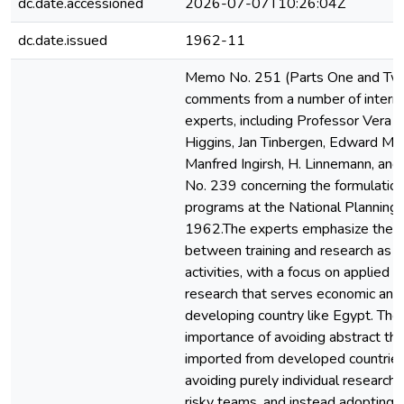
dc.date.accessioned
2026-07-07T10:26:04Z
dc.date.issued
1962-11
Memo No. 251 (Parts One and Two
comments from a number of internat
experts, including Professor Vera 
Higgins, Jan Tinbergen, Edward Ma
Manfred Ingirsh, H. Linnemann, an
No. 239 concerning the formulation
programs at the National Planning In
1962.The experts emphasize the n
between training and research as t
activities, with a focus on applied 
research that serves economic and s
developing country like Egypt. The
importance of avoiding abstract th
imported from developed countrie
avoiding purely individual research 
risky teams, and instead adopting 