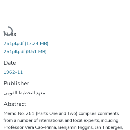
Loading...
Files
251pI.pdf
(17.24 MB)
251pII.pdf
(8.51 MB)
Date
1962-11
Publisher
معهد التخطيط القومى
Abstract
Memo No. 251 (Parts One and Two) compiles comments
from a number of international and local experts, including
Professor Vera Cao-Pinna, Benjamin Higgins, Jan Tinbergen,