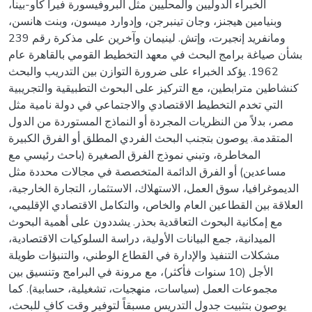
الخبراء الدوليين والمحليين مثل البروفيسورة فيرا كاو-بينا،
وبنيامين هيجنز، وجان تينبرجن، وإدوارد ميسون، وبنت هانسن،
ومانفريد إنجيرت، وإتش. لينيمان وآخرين على مذكرة رقم 239
بشأن صياغة برامج البحث في معهد التخطيط القومي بالقاهرة عام
1962. يؤكد الخبراء على ضرورة التوازن بين التدريب والبحث
كنشاطين مترابطين، مع التركيز على البحوث التطبيقية والتجريبية
التي تخدم التخطيط الاقتصادي والاجتماعي في دولة نامية مثل
مصر، بدلاً من النظريات المجردة أو النماذج المستوردة من الدول
المتقدمة. يوصون بتجنب البحث الفردي المطلق أو الفرق الكبيرة
المخاطرة، وتبني نموذج الفرق الصغيرة (باحث رئيسي مع
مساعدين) أو الفرق الدائمة المتخصصة في مجالات محددة مثل
الديموغرافيا، سوق العمل، الاستهلاك، الاستثمار، التجارة الخارجية،
العلاقة بين القطاعين العام والخاص، والتكامل الاقتصادي الإقليمي،
مع إمكانية البحوث التعاقدية بحذر. يشددون على أهمية البحوث
الميدانية، جمع البيانات الأولية، دراسة السلوكيات الاقتصادية،
مشكلات التنفيذ والإدارة في القطاع الوطني، والتنبؤات طويلة
الأجل (10 سنوات فأكثر)، مع مرونة في البرامج وتنسيق بين
مجموعات العمل (سياسات، منهجيات، تشغيلية، حسابية). كما
يوصون بتثبيت جدول التدريس مسبقاً لتوفير وقت كافٍ للبحث،