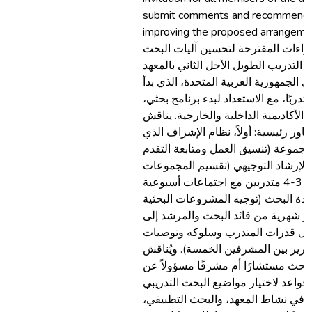
submit comments and recommendati
improving the proposed arrangements. لدراسة
اءات المقترحة لتحسين آليات البحث
التدريب الطويل الأجل الثاني بالمعهد
الجمهورية العربية المتحدة، الذي بدأ
مشاركة نحو 50 متدربًا، مع الاستعداد لبدء برنامج بحثي
 الأكاديمية الداخلية والخارجية. يناقش
ور رئيسية: أولاً، نظام الإشراف الذي
جموعة (تنسيق العمل ومتابعة التقدم
الإرشاد التوجيهي (تقسيم المجموعات
إلى وحدات فرعية من 3-4 متدربين مع اجتماعات أسبوعية
ادة البحث (توجيه المشروعات البحثية
رير شهرية من قائد البحث والمرشد إلى
 قدرات المتدرب وسلوكه وتوصيات
قارير بين المشرفين الخمسة). ويُناقش
 البحث مستشارًا أم مشرفًا مسؤولاً عن
واعد لاختيار مواضيع البحث التدريبي
ة في نشاط المعهد، والبحث التطبيقي