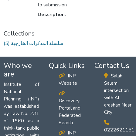
to submission
Description:
Collections
(5) سلسلة المذكرات الخارجية
Who we
Quick Links
Contact Us
are
INP
Salah
Website
Salem
Institute of
intersection
National
with Al
Planning (INP)
Discovery
arashan Nasr
was established
Portal and
City
by Law No. 231
Federated
of 1960 as a
Search
think-tank public
0222621151
INP
institution with