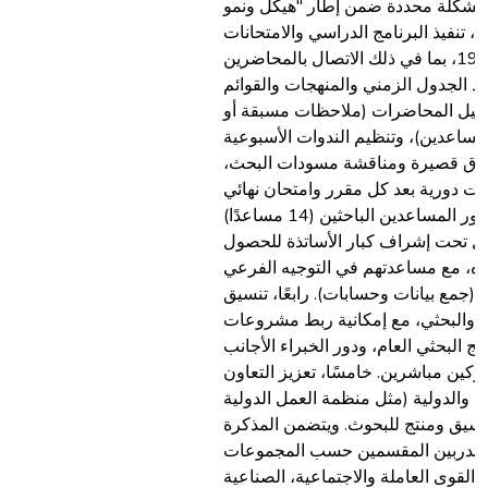
 مشكلة محددة ضمن إطار "هيكل ونمو
ًا، تنفيذ البرنامج الدراسي والامتحانات
بدءًا من يناير 1963، بما في ذلك الاتصال بالمحاضرين
داد الجدول الزمني والمنهجات والقوائم
جيل المحاضرات (ملاحظات مسبقة أو
ساعدين)، وتنظيم الندوات الأسبوعية
 أوراق قصيرة ومناقشة مسودات البحث
نات دورية بعد كل مقرر وامتحان نهائي
في ثلاث أوراق. ثالثًا، دور المساعدين الباحثين (14 مساعدًا)
ل تحت إشراف كبار الأساتذة للحصول
اه، مع مساعدتهم في التوجيه الفرعي
ة (جمع بيانات وحسابات). رابعًا، تنسيق
بي والبحثي، مع إمكانية ربط مشروعات
امج البحثي العام، ودور الخبراء الأجانب
ين مباشرين. خامسًا، تعزيز التعاون
ة والدولية (مثل منظمة العمل الدولية
نسيق ومنتج للبحوث. ويتضمن المذكرة
المتدربين المقسمين حسب المجموعات
(، القوى العاملة والاجتماعية، الصناعية