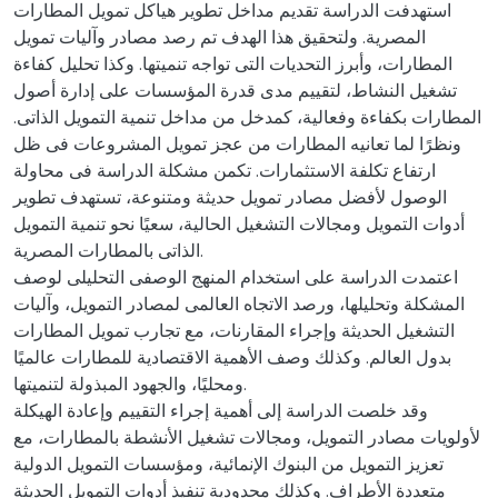
استهدفت الدراسة تقديم مداخل تطوير هياكل تمويل المطارات
المصرية. ولتحقيق هذا الهدف تم رصد مصادر وآليات تمويل
المطارات، وأبرز التحديات التى تواجه تنميتها. وكذا تحليل كفاءة
تشغيل النشاط، لتقييم مدى قدرة المؤسسات على إدارة أصول
المطارات بكفاءة وفعالية، كمدخل من مداخل تنمية التمويل الذاتى.
ونظرًا لما تعانيه المطارات من عجز تمويل المشروعات فى ظل
ارتفاع تكلفة الاستثمارات. تكمن مشكلة الدراسة فى محاولة
الوصول لأفضل مصادر تمويل حديثة ومتنوعة، تستهدف تطوير
أدوات التمويل ومجالات التشغيل الحالية، سعيًا نحو تنمية التمويل
الذاتى بالمطارات المصرية.
اعتمدت الدراسة على استخدام المنهج الوصفى التحليلى لوصف
المشكلة وتحليلها، ورصد الاتجاه العالمى لمصادر التمويل، وآليات
التشغيل الحديثة وإجراء المقارنات، مع تجارب تمويل المطارات
بدول العالم. وكذلك وصف الأهمية الاقتصادية للمطارات عالميًا
ومحليًا، والجهود المبذولة لتنميتها.
وقد خلصت الدراسة إلى أهمية إجراء التقييم وإعادة الهيكلة
لأولويات مصادر التمويل، ومجالات تشغيل الأنشطة بالمطارات، مع
تعزيز التمويل من البنوك الإنمائية، ومؤسسات التمويل الدولية
متعددة الأطراف. وكذلك محدودية تنفيذ أدوات التمويل الحديثة