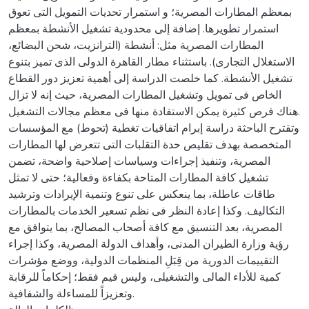
بمعظم المطارات المصرية؛ و استمرار تحديات التمويل التى تعوق
استمرار تطويرها. إضافة إلى محدودية تشغيل الأنشطة بمعظم
المطارات المصرية مثل: أنشطة (الترانزيت، شحن البضائع،
الاستغلال التجارى). باستثناء مطار القاهرة الدولى الذى تميز بتنوع
تشغيل الأنشطة. كما خلصت الدراسة إلى أهمية تعزيز دور القطاع
الخاص فى تمويل وتشغيل المطارات المصرية، حيث إنه لا تزال
هناك فرص كثيرة يمكن الاستفادة منها فى معظم مجالات التشغيل.
وتقترح الباحثة دراسة إبرام اتفاقيات تغطية (تحوط) مع المؤسسات
المتخصصة بهدف تقليص حدة التقلبات التى تتعرض لها المطارات
المصرية، وتنفيذ إجراءات وسياسات إصلاحية واضحة، تضمن
تشغيل كافة المطارات المتاحة بكفاءة وفعالية؛ حتى لا تمثل
طاقات عاطلة، بما ينعكس على تنوع وتنمية الإيرادات وترشيد
التكاليف. وكذا إعادة النظر فى نظم تسعير الخدمات بالمطارات
المصرية، بعد التنسيق مع كافة أصحاب المصالح، بما يتوافق مع
رؤية وزارة الطيران المدنى، وأهداف الدولة المصرية، وكذا إجراء
التقييمات الدورية من قِبَلِ المنظمات الدولية، ووضع مؤشرات
كمية للأداء المالى والتشغيلى، وليس قيم فقط؛ إحكاماً للرقابة
وتعزيزاً للمساءلة والشفافية.