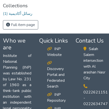
Collections
(1) رسائل أكاديمية
Full item page
Who we
Quick Links
Contact Us
are
INP
Salah
Website
Salem
Institute of
intersection
National
with Al
Planning (INP)
Discovery
arashan Nasr
was established
Portal and
City
by Law No. 231
Federated
of 1960 as a
Search
think-tank public
0222621151
INP
institution with
-
Repository
an independent
0222634747
legal personality
INP