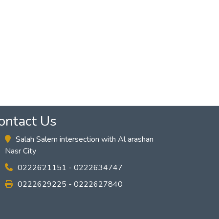
ontact Us
Salah Salem intersection with Al arashan
Nasr City
0222621151 - 0222634747
0222629225 - 0222627840