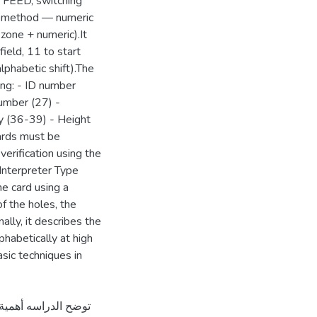
 FEED, switching
g method — numeric
 zone + numeric).It
ield, 11 to start
alphabetic shift).The
ing: - ID number
number (27) -
 (36-39) - Height
ards must be
verification using the
Interpreter Type
e card using a
of the holes, the
nally, it describes the
phabetically at high
sic techniques in
توضح الدراسه أهمية 