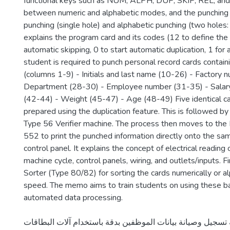
functional keys such as NUM, ALPH, DUP, SKIP, REL, and
between numeric and alphabetic modes, and the punchin
punching (single hole) and alphabetic punching (two holes:
explains the program card and its codes (12 to define the f
automatic skipping, 0 to start automatic duplication, 1 for 
student is required to punch personal record cards contain
(columns 1-9) - Initials and last name (10-26) - Factory 
Department (28-30) - Employee number (31-35) - Salary
(42-44) - Weight (45-47) - Age (48-49) Five identical c
prepared using the duplication feature. This is followed by 
Type 56 Verifier machine. The process then moves to the 
552 to print the punched information directly onto the sam
control panel. It explains the concept of electrical reading 
machine cycle, control panels, wiring, and outlets/inputs. Fi
Sorter (Type 80/82) for sorting the cards numerically or al
speed. The memo aims to train students on using these ba
automated data processing.
تسجيل وصيانة بيانات الموظفين بدقة باستخدام آلات البطاقات