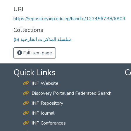
URI
https://repository.inp.edu.eg/handle/123456789/6803
Collections
(5) سلسلة المذكرات الخارجية
Full item page
Quick Links
C
INP Website
Discovery Portal and Federated Search
INP Repository
INP Journal
INP Conferences