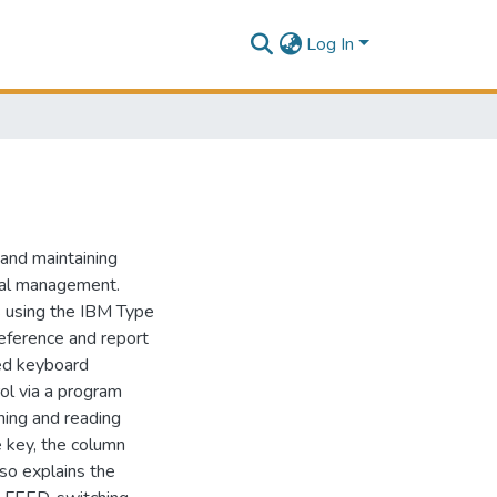
Log In
 and maintaining
nal management.
s using the IBM Type
eference and report
ted keyboard
rol via a program
hing and reading
e key, the column
lso explains the