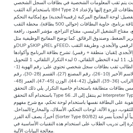
حيث يتم ثقب المعلومات الشخصية في بطاقات السجل الشخصي
باستخدام آلة الثقب IBM Type 24 يدوياً، وتُستخدم هذه البطاقات للرجوع إليها ولإعداد
تفصيل: لوحة المفاتيح المركبة (رقمية/أبجدية) مع إمكانية التحكم
التلقائي عبر بطاقة برنامج، حاوية البطاقات (حوالي 500 بطاقة)، محطة الثقب
ع، مفتاح التشغيل الرئيسي، مفتاح التراجع، مؤشر العمود، رافعة
تحرير الضغط، وصندوق الرقائق. كما توضح المفاتيح الوظيفية مثل NUM وA
وDUP وSKIP وREL وFEED، والتبديل بين الوضع الرقمي والأبجدي، وطريقة الثقب
لأبجدي (ثقبان: منطقة + رقمي). تشرح بطاقة البرنامج وأكوادها
(12 لتعريف الحقل، 11 لبدء التخطي التلقائي، 0 لبدء التكرار التلقائي، 1 للتحويل
الأبجدي). يُطلب من الطالب ثقب بطاقات سجل شخصي تحتوي على: رقم الهوية (1-
9)، الحروف الأولى والاسم الأخير (10-26)، رقم المصنع (27)، القسم (28-30)، رقم
الموظف (31-35)، الراتب (36-39)، الطول (42-44)، الوزن (45-47)، العمر (48-
49)، بطاقات متطابقة باستخدام خاصية التكرار. يلي ذلك التحقق
باستخدام آلة التحقق Type 56. ثم ينتقل إلى الـ Interpreter Type 552 لطباعة
قوبة على البطاقة نفسها باستخدام لوحة تحكم، مع شرح مفهوم
ة للثقوب، دورة الآلة، لوحات التحكم، الأسلاك، والمخارج/المداخل
أخيراً، يصف آلة الفرز (Sorter Type 80/82) لترتيب البطاقات رقمياً أو أبجدياً بسرعة
كرة إلى تدريب الطلاب على استخدام هذه التقنيات الأساسية في
معالجة البيانات الآلية.