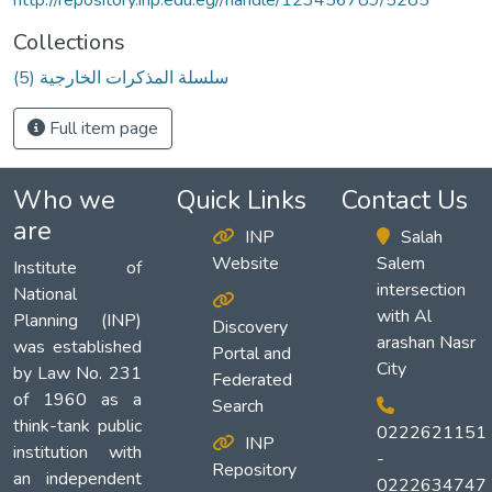
Collections
(5) سلسلة المذكرات الخارجية
Full item page
Who we
Quick Links
Contact Us
are
INP
Salah
Website
Salem
Institute of
intersection
National
with Al
Planning (INP)
Discovery
arashan Nasr
was established
Portal and
City
by Law No. 231
Federated
of 1960 as a
Search
think-tank public
0222621151
INP
institution with
-
Repository
an independent
0222634747