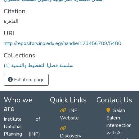
Citation
القاهرة
URI
http://repository.inp.edu.eg//handle/123456789/5480
Collections
(1) سلسلة قضايا التخطيط والتنمية
Full item page
Who we
Quick Links
Contact Us
are
INP
Salah
Website
Salem
Institute of
intersection
National
with Al
Planning (INP)
Discovery