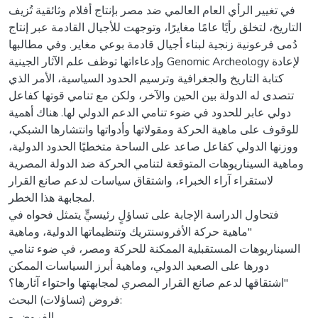
في تغيير الرأي العام العالمي ضد مصر بإنتاج أفلام وثائقية تُزيف
التاريخ، لتخلق رأيًا عامًا مغايرًا، وتوجهت للأجيال القادمة عبر إنتاج
دُمى فرعونية زنجية لبناء أجيال قادمة بوعي مغاير. وفي مطالبها
وإدعاءاتها توظف علم الآثار الجينية Genomic Archeology لإعادة
كتابة التاريخ والجغرافية وترسيم الحدود السياسية، الأمر الذي
تتصدى له الدولة بين الحين والآخر، ولكن مع تنامي قوتها كفاعل
دولي عابر للحدود في ضوء تنامي الدعم الدولي لها. هناك أهمية
للوقوف على ماهية الحركة ومقولاتها وأدواتها وانتشارها الشبكي،
ووزنها الدولي كفاعل صاعد على الساحة متخطيًا الحدود الدولية،
وماهية السيناريوهات المتوقعة لتنامي الحركة ضد الدولة المصرية
لاستقراء آراء الخبراء، واشتقاق سياسات لدعم صانع القرار
لمجابهة هذا الخطر.
فتحاول الدراسة الإجابة على تساؤلٍ رئيسيٍّ يتمثل فحواه في
"ماهية حركة الأفروسنتريك وتنظيماتها الدولية، وماهية
السيناريوهات المستقبلية الممكنة للحركة ومصر، في ضوء تنامي
دورها على الصعيد الدولي، وماهية أبرز السياسات الممكن
اشتقاقها لدعم صانع القرار المصري لمجابهتها واحتواء آثارها؟"
فروض (تساؤلات) البحث:
- الفروض