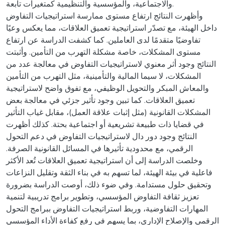
والاجتماعية، والمؤسسية والتنظيمية كمتغيرات تابعة.
وأظهرت النتائج ارتفاع مستوى ممارسة استراتيجيات التفاوض
داخل الهيئة، مع تصدّر استراتيجية تعميق العلاقات، مما يعكس وعيًا
تفاوضيًا متقدمًا لدى العاملين. كما كشفت الدراسة عن ارتفاع
مستوى المشكلات، خاصة مشكلة التهرب من التأمين. وأثبتت
النتائج وجود أثر معنوي لاستراتيجيات التفاوض في معالجة عدد من
المشكلات، لا سيما المالية والتأمينية، مثل التهرب من التأمين
والمعاش المبكر والتحويل الوظيفي، مع تفوق واضح لاستراتيجية
تعميق العلاقات. كما تبين وجود تأثير جزئي في معالجة بعض
المشكلات القانونية (مثل إثبات علاقة العمل)، مقابل غياب التأثير
في قضايا ذات طبيعة تشريعية أو اجتماعية بحتة. كذلك أظهرت
النتائج وجود دور دال لاستراتيجيات التفاوض في دعم التحول
الرقمي، مع محدودية تأثيرها في المسائل القانونية الصرفة.
وخلصت الدراسة إلى أن استراتيجية تعميق العلاقات تُعد الأكثر
فاعلية في بيئة الهيئة، لما تسهم به في بناء الثقة وتقليل النزاعات
وتحقيق حلول مستدامة. وفي ضوء ذلك، أوصت الدراسة بضرورة
تعزيز ثقافة التفاوض المؤسسي، وتطوير برامج تدريبية لتنمية
المهارات التفاوضية، وربط استراتيجيات التفاوض ببرامج التحول
الرقمي والإصلاح الإداري، بما يسهم في رفع كفاءة الأداء المؤسسي