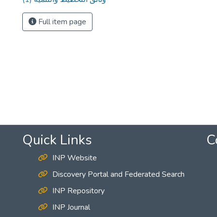
Full item page
Quick Links
C
INP Website
Discovery Portal and Federated Search
INP Repository
INP Journal