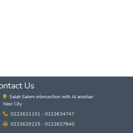
ontact Us
Salah Salem intersection with Al arashan
Nasr City
0222621151 - 0222634747
0222629225 - 0222627840