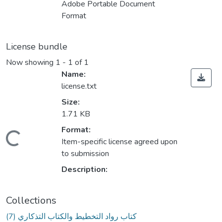
Adobe Portable Document
Format
License bundle
Now showing
1 - 1 of 1
Name:
license.txt
Size:
1.71 KB
Format:
ading...
Item-specific license agreed upon
to submission
Description:
Collections
(7) كتاب رواد التخطيط والكتاب التذكاري