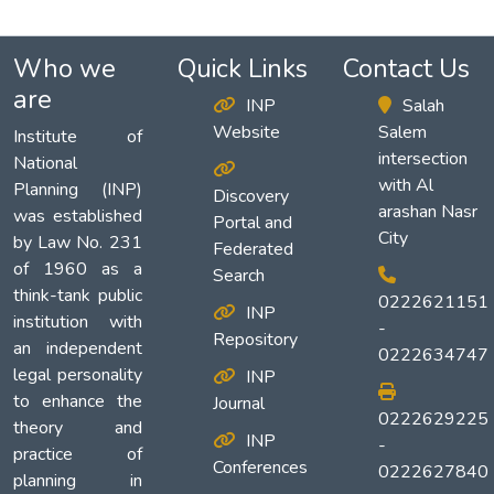
Who we
Quick Links
Contact Us
are
INP
Salah
Website
Salem
Institute of
intersection
National
with Al
Planning (INP)
Discovery
arashan Nasr
was established
Portal and
City
by Law No. 231
Federated
of 1960 as a
Search
think-tank public
0222621151
INP
institution with
-
Repository
an independent
0222634747
legal personality
INP
to enhance the
Journal
0222629225
theory and
INP
-
practice of
Conferences
0222627840
planning in