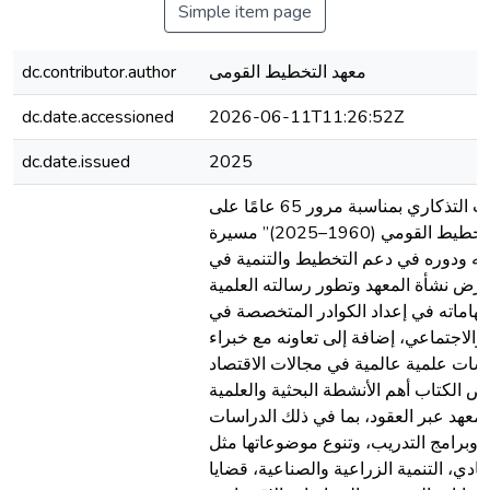
Simple item page
dc.contributor.author
معهد التخطيط القومى
dc.date.accessioned
2026-06-11T11:26:52Z
dc.date.issued
2025
يتناول كتاب “الكتاب التذكاري بمناسبة مرور 65 عامًا على
تأسيس معهد التخطيط القومي (1960–2025)” مسيرة
ائه ودوره في دعم التخطيط والتنمية في
ض نشأة المعهد وتطور رسالته العلمية
إسهاماته في إعداد الكوادر المتخصصة في
والاجتماعي، إضافة إلى تعاونه مع خبراء
ات علمية عالمية في مجالات الاقتصاد
رض الكتاب أهم الأنشطة البحثية والعلمية
المعهد عبر العقود، بما في ذلك الدراسات
 وبرامج التدريب، وتنوع موضوعاتها مثل
ادي، التنمية الزراعية والصناعية، قضايا