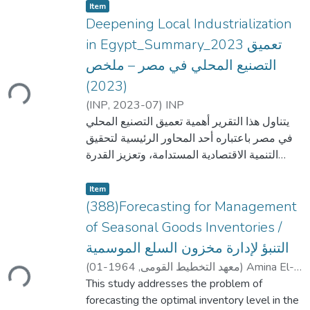
Item type:
,
Item
Deepening Local Industrialization
in Egypt_Summary_2023 تعميق
التصنيع المحلي في مصر – ملخص
Loading...
(2023)
(
INP
,
2023-07
)
INP
يتناول هذا التقرير أهمية تعميق التصنيع المحلي
في مصر باعتباره أحد المحاور الرئيسية لتحقيق
التنمية الاقتصادية المستدامة، وتعزيز القدرة
التنافسية للاقتصاد الوطني، وتقليل الاعتماد على
Item type:
,
الواردات. ويؤكد أن التصنيع المحلي يمثل ركيزة
Item
أساسية لزيادة القيمة المضافة للمنتجات
(388)Forecasting for Management
المصرية، وخلق فرص عمل جديدة، وتحسين
of Seasonal Goods Inventories /
الميزان التجاري، وتعزيز القدرة على مواجهة
التنبؤ لإدارة مخزون السلع الموسمية
Loading...
الصدمات الاقتصادية العالمية.
(
1964-01
,
معهد التخطيط القومى
)
Amina El-
Hefny
This study addresses the problem of
ويشير التقرير إلى أن نجاح استراتيجية التصنيع
forecasting the optimal inventory level in the
المحلي يتطلب تطوير قاعدة صناعية متكاملة